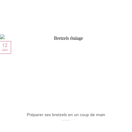
Sur le blog on vous partage toute l’actualité de l’enseigne, des
recettes, des idées et des conseils pour vos apéros !
Les 3 Ptis Cochons vous racontent tout !
12
Juin
Préparer ses bretzels en un coup de main