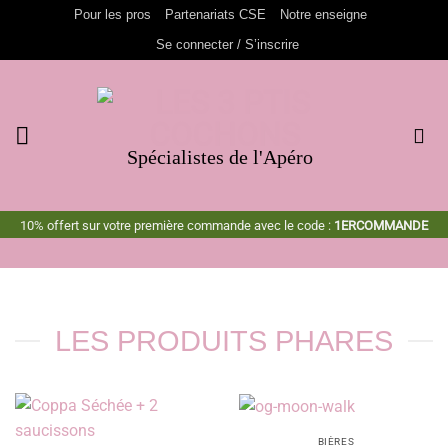
Passer
Pour les pros
Partenariats CSE
Notre enseigne
au
Se connecter / S’inscrire
contenu
Spécialistes de l'Apéro
10% offert sur votre première commande avec le code :
1ERCOMMANDE
LES PRODUITS PHARES
BIÈRES