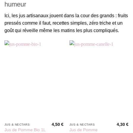
humeur
Ici, les jus artisanaux jouent dans la cour des grands : fruits
pressés comme il faut, recettes simples, zéro triche et un
goût qui réveille même les matins les plus compliqués.
4,50
€
4,30
€
JUS & NECTARS
JUS & NECTARS
Jus de Pomme
Jus de Pomme Bio 1L