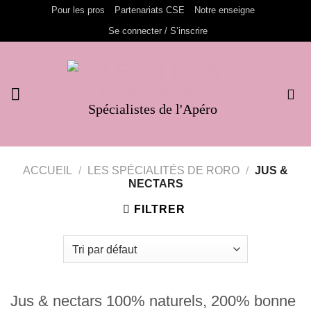
Passer
Pour les pros
Partenariats CSE
Notre enseigne
au
Se connecter / S’inscrire
contenu
Spécialistes de l'Apéro
ACCUEIL
/
LES SPÉCIALITÉS DE RORO
/
JUS &
NECTARS
FILTRER
Jus & nectars 100% naturels, 200% bonne