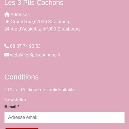
Les 3 Ptis Cochons
Adresses
96 Grand'Rue,67000 Strasbourg
24 rue d'Austerlitz, 67000 Strasbourg
09 87 74 93 53
web@les3ptiscochons.fr
Conditions
CGU et Politique de confidentialité
Newsletter
E-
E-mail
*
mail