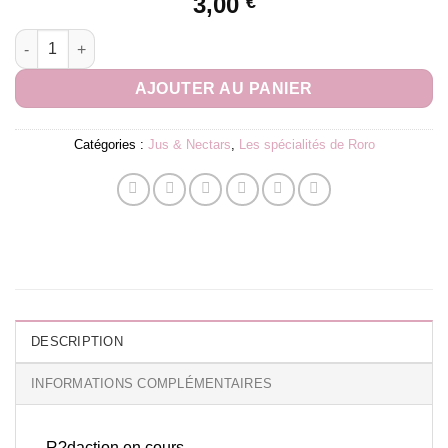
3,00
€
quantité de Jus Pomme Exotique 25cl
AJOUTER AU PANIER
Catégories :
Jus & Nectars
,
Les spécialités de Roro
DESCRIPTION
INFORMATIONS COMPLÉMENTAIRES
R?daction en cours