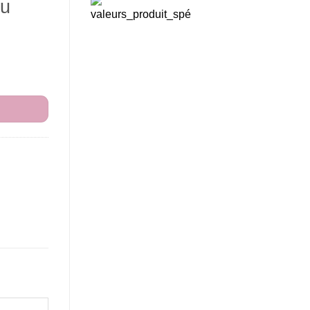
au
ntoir et Couteau