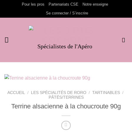
Passer
Pour les pros
Partenariats CSE
Notre enseigne
au
Se connecter / S’inscrire
contenu
Spécialistes de l'Apéro
ACCUEIL
/
LES SPÉCIALITÉS DE RORO
/
TARTINABLES
/
PÂTÉS/TERRINES
Terrine alsacienne à la choucroute 90g