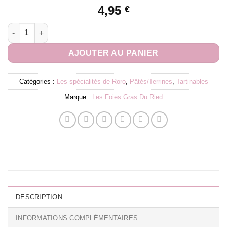
4,95
€
quantité de Terrine alsacienne à la choucroute 90g
AJOUTER AU PANIER
Catégories :
Les spécialités de Roro
,
Pâtés/Terrines
,
Tartinables
Marque :
Les Foies Gras Du Ried
DESCRIPTION
INFORMATIONS COMPLÉMENTAIRES