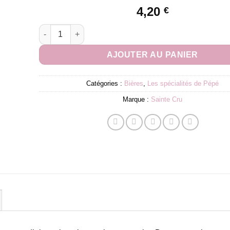
4,20
€
quantité de Sainte Cru | Soft Power 33cl
AJOUTER AU PANIER
Catégories :
Bières
,
Les spécialités de Pépé
Marque :
Sainte Cru