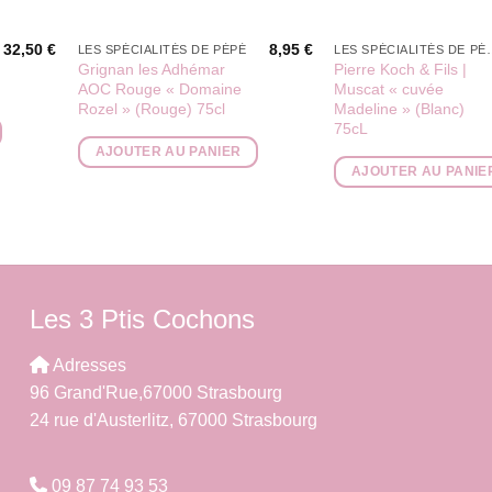
32,50
€
8,95
€
LES SPÉCIALITÉS DE PÉPÉ
LES SPÉCIAL
Grignan les Adhémar
Pierre Koch & Fils |
AOC Rouge « Domaine
Muscat « cuvée
Rozel » (Rouge) 75cl
Madeline » (Blanc)
75cL
AJOUTER AU PANIER
AJOUTER AU PANIE
Les 3 Ptis Cochons
Adresses
96 Grand'Rue,67000 Strasbourg
24 rue d'Austerlitz, 67000 Strasbourg
09 87 74 93 53