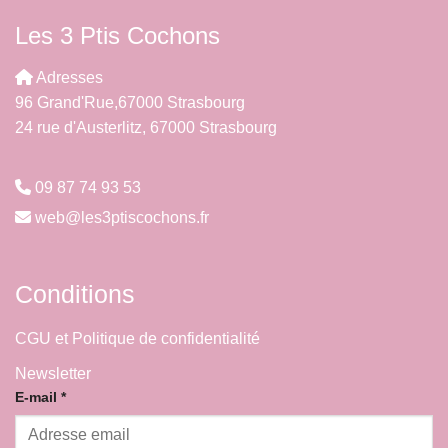
Les 3 Ptis Cochons
Adresses
96 Grand'Rue,67000 Strasbourg
24 rue d'Austerlitz, 67000 Strasbourg
09 87 74 93 53
web@les3ptiscochons.fr
Conditions
CGU et Politique de confidentialité
Newsletter
E-
E-mail
*
mail