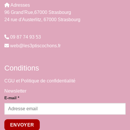
Adresses
96 Grand'Rue,67000 Strasbourg
24 rue d'Austerlitz, 67000 Strasbourg
09 87 74 93 53
web@les3ptiscochons.fr
Conditions
CGU et Politique de confidentialité
Newsletter
E-
E-mail
*
mail
ENVOYER