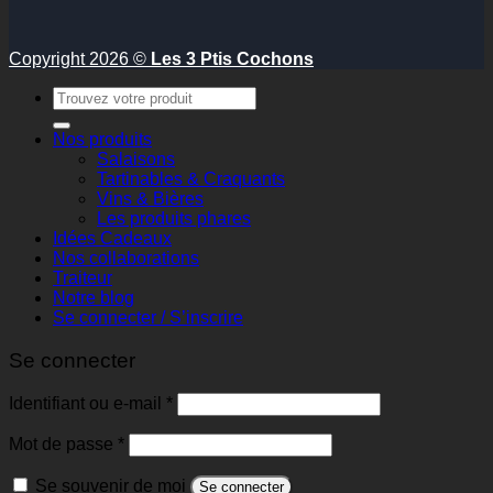
Copyright 2026 ©
Les 3 Ptis Cochons
Recherche
pour :
Nos produits
Salaisons
Tartinables & Craquants
Vins & Bières
Les produits phares
Idées Cadeaux
Nos collaborations
Traiteur
Notre blog
Se connecter / S’inscrire
Se connecter
Obligatoire
Identifiant ou e-mail
*
Obligatoire
Mot de passe
*
Se souvenir de moi
Se connecter