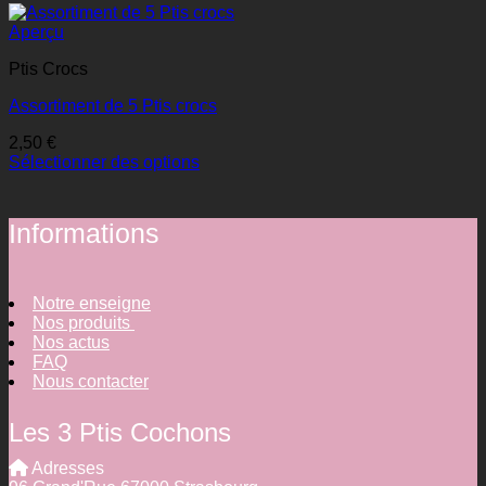
Aperçu
Ptis Crocs
Assortiment de 5 Ptis crocs
2,50
€
Sélectionner des options
Informations
Notre enseigne
Nos produits
Nos actus
FAQ
Nous contacter
Les 3 Ptis Cochons
Adresses