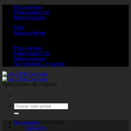
Passer
Pour les pros
au
Partenariats CSE
contenu
Notre enseigne
FAQ
Nous contacter
Pour les pros
Partenariats CSE
Notre enseigne
Se connecter / S’inscrire
Spécialistes de l'Apéro
Recherche
pour :
Se connecter / S’inscrire
Nos produits
Salaisons