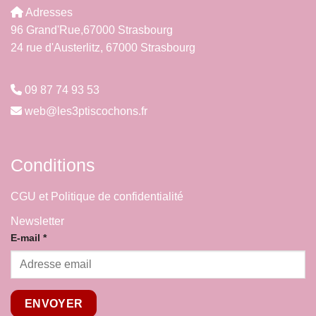
Adresses
96 Grand'Rue,67000 Strasbourg
24 rue d'Austerlitz, 67000 Strasbourg
09 87 74 93 53
web@les3ptiscochons.fr
Conditions
CGU et Politique de confidentialité
Newsletter
E-
E-mail
*
mail
ENVOYER