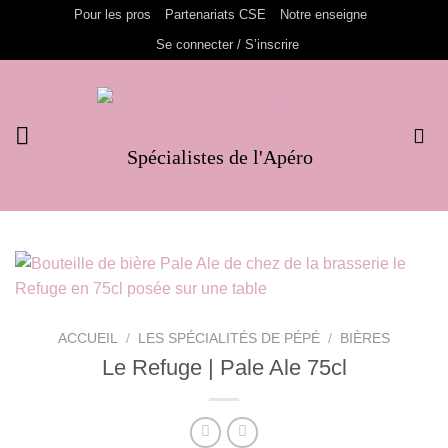
Passer
Pour les pros
Partenariats CSE
Notre enseigne
au
Se connecter / S’inscrire
contenu
Spécialistes de l'Apéro
ACCUEIL
/
LES SPÉCIALITÉS DE PÉPÉ
/
BIÈRES
Le Refuge | Pale Ale 75cl