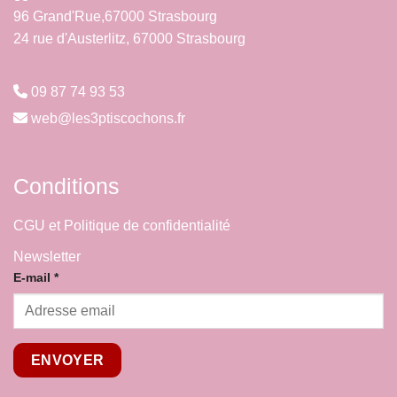
96 Grand'Rue,67000 Strasbourg
24 rue d'Austerlitz, 67000 Strasbourg
09 87 74 93 53
web@les3ptiscochons.fr
Conditions
CGU et Politique de confidentialité
Newsletter
E-
E-mail
*
mail
ENVOYER