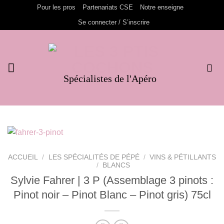
Passer
Pour les pros
Partenariats CSE
Notre enseigne
au
Se connecter / S’inscrire
contenu
Spécialistes de l'Apéro
ACCUEIL
/
LES SPÉCIALITÉS DE PÉPÉ
/
VINS & PÉTILLANTS
/
BLANCS
Sylvie Fahrer | 3 P (Assemblage 3 pinots :
Pinot noir – Pinot Blanc – Pinot gris) 75cl