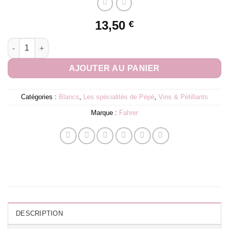
13,50
€
quantité de Sylvie Fahrer | 3 P (Assemblage 3 pinots : Pinot noir
AJOUTER AU PANIER
Catégories :
Blancs
,
Les spécialités de Pépé
,
Vins & Pétillants
Marque :
Fahrer
DESCRIPTION