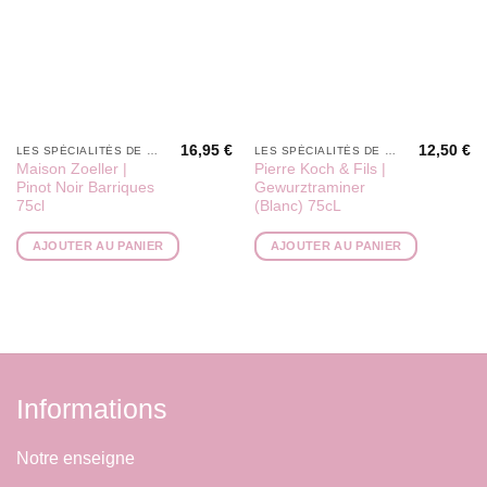
16,95
€
12,50
€
LES SPÉCIALITÉS DE PÉPÉ
LES SPÉCIALITÉS DE PÉPÉ
Maison Zoeller |
Pierre Koch & Fils |
Pinot Noir Barriques
Gewurztraminer
75cl
(Blanc) 75cL
AJOUTER AU PANIER
AJOUTER AU PANIER
Informations
Notre enseigne